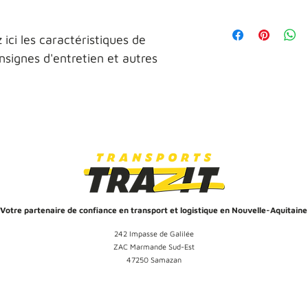
remboursement des art
d'informations possib
Conditions de livraison
site. Énoncez claireme
l'acheter. Rassurez-l
modes de livraison, v
z ici les caractéristiques de 
une relation de confi
supplémentaires.
Fournissez des inform
permettre ainsi d'ach
consignes d'entretien et autres 
vos clients et gagner
sécurité.
Votre partenaire de confiance en transport et logistique en Nouvelle-Aquitaine
242 Impasse de Galilée
ZAC Marmande Sud-Est
47250 Samazan